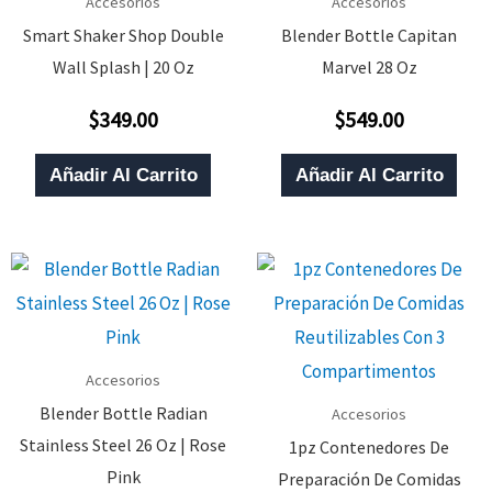
Accesorios
Accesorios
Smart Shaker Shop Double
Blender Bottle Capitan
Wall Splash | 20 Oz
Marvel 28 Oz
$
349.00
$
549.00
Valorado
Valorado
Con
Con
0
0
De
De
Añadir Al Carrito
Añadir Al Carrito
5
5
Accesorios
Blender Bottle Radian
Accesorios
Stainless Steel 26 Oz | Rose
1pz Contenedores De
Pink
Preparación De Comidas