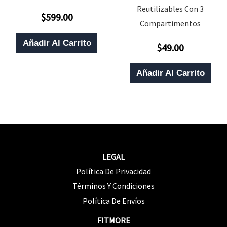
Reutilizables Con 3
$
599.00
Valorado
Compartimentos
Con
0
De
Añadir Al Carrito
$
49.00
5
Valorado
Con
0
De
Añadir Al Carrito
5
LEGAL
Política De Privacidad
Términos Y Condiciones
Política De Envíos
FITMORE