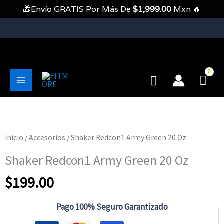
Ir
🎁Envío GRATIS Por Más De
$
1,999.00
Mxn 🔥
Al
Contenido
💥Envíos Gratis En Pedidos Mayores A 1999 Pesos💥
Buscar
Main
Menu
Inicio
/
Accesorios
/ Shaker Redcon1 Army Green 20 Oz
Shaker Redcon1 Army Green 20 Oz
$
199.00
Pago 100% Seguro Garantizado