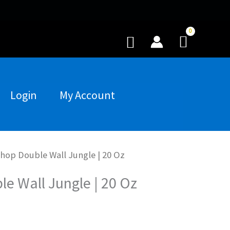
Buscar
Login
My Account
hop Double Wall Jungle | 20 Oz
e Wall Jungle | 20 Oz