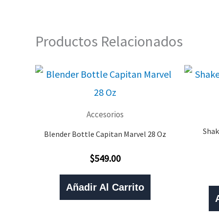
Productos Relacionados
Accesorios
Shak
Blender Bottle Capitan Marvel 28 Oz
$
549.00
Valorado
Con
0
De
Añadir Al Carrito
5