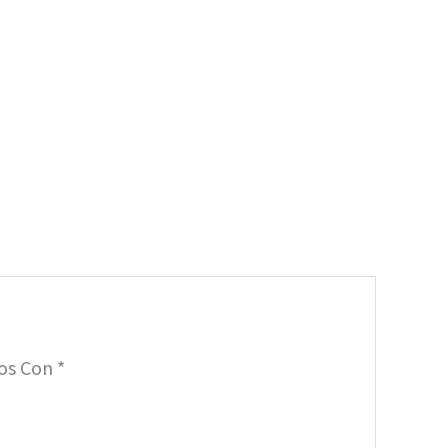
dos Con
*