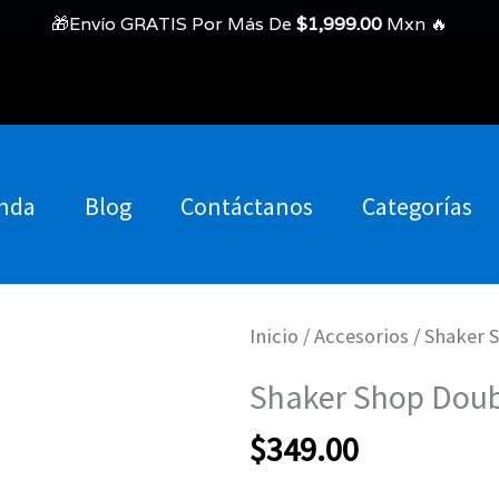
🎁Envío GRATIS Por Más De
$
1,999.00
Mxn 🔥
nda
Blog
Contáctanos
Categorías
Inicio
/
Accesorios
/ Shaker S
Shaker Shop Doubl
$
349.00