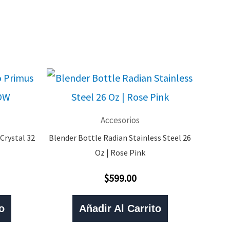
Accesorios
Crystal 32
Blender Bottle Radian Stainless Steel 26
Oz | Rose Pink
$
599.00
Valorado
Con
0
De
o
Añadir Al Carrito
5