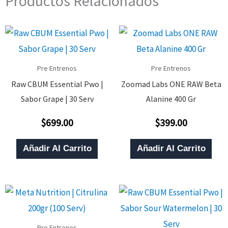
Productos Relacionados
Pre Entrenos
Pre Entrenos
Raw CBUM Essential Pwo |
Zoomad Labs ONE RAW Beta
Sabor Grape | 30 Serv
Alanine 400 Gr
$
699.00
$
399.00
Valorado
Valorado
Con
Con
0
0
De
De
Añadir Al Carrito
Añadir Al Carrito
5
5
Pre Entrenos