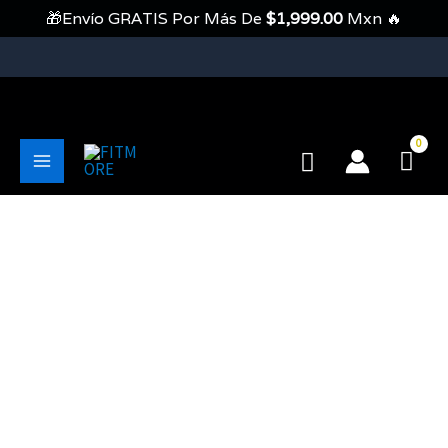
Ir
🎁Envío GRATIS Por Más De
$
1,999.00
Mxn 🔥
Al
Contenido
💥Envíos Gratis En Pedidos Mayores A 1999 Pesos💥
Buscar
Main
Menu