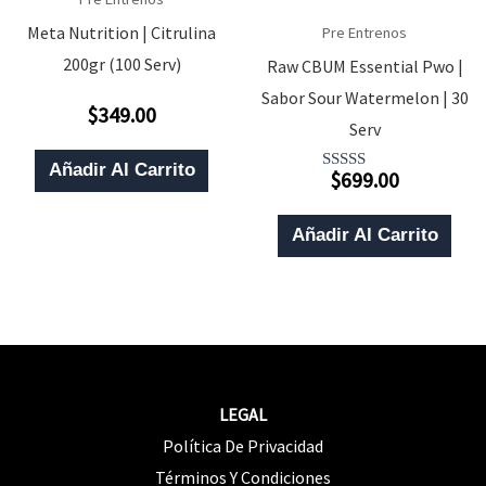
Meta Nutrition | Citrulina
Pre Entrenos
200gr (100 Serv)
Raw CBUM Essential Pwo |
Sabor Sour Watermelon | 30
$
349.00
Valorado
Serv
Con
0
De
Añadir Al Carrito
$
699.00
5
Valorado
Con
4.00
De 5
Añadir Al Carrito
LEGAL
Política De Privacidad
Términos Y Condiciones