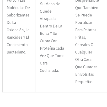
Polvo Y Las
Desprendible
Su Mano No
Moléculas De
Que También
Quede
Saborizantes
Se Puede
Atrapada
De La
Reutilizar
Dentro De La
Oxidación, La
Para Patatas
Bolsa Y Se
Rancidez Y El
Fritas,
Cubra Con
Crecimiento
Cereales O
Proteína Cada
Bacteriano.
Cualquier
Vez Que Tome
Otra Cosa
Otra
Que Guardes
Cucharada.
En Bolsitas
Pequeñas.