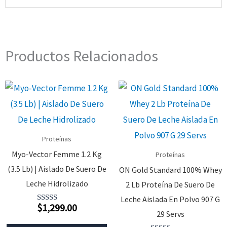
Productos Relacionados
Proteínas
Myo-Vector Femme 1.2 Kg
Proteínas
(3.5 Lb) | Aislado De Suero De
ON Gold Standard 100% Whey
Leche Hidrolizado
2 Lb Proteína De Suero De
Leche Aislada En Polvo 907 G
$
1,299.00
Valorado
29 Servs
Con
4.00
Este