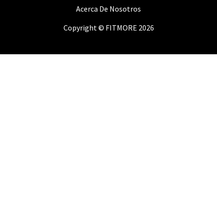
Acerca De Nosotros
P
Copyright © FITMORE 2026
D
P