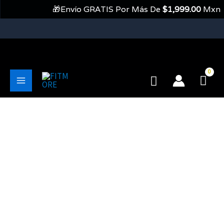
Ir
🎁Envío GRATIS Por Más De
$
1,999.00
Mxn 
Al
Contenido
💥Envíos Gratis En Pedidos Mayores A 1999 Pesos💥
Buscar
Main
Menu