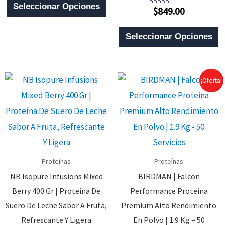
De 5
Seleccionar Opciones
$
849.00
Valorado
Producto
Con
4.00
E
Tiene
De 5
Seleccionar Opciones
P
Múltiples
T
Variantes.
M
Las
¡Oferta!
V
Opciones
L
Se
O
Pueden
S
Elegir
P
En
Proteínas
Proteínas
E
La
NB Isopure Infusions Mixed
BIRDMAN | Falcon
E
Página
Berry 400 Gr | Proteína De
Performance Proteina
L
De
Suero De Leche Sabor A Fruta,
Premium Alto Rendimiento
P
Producto
Refrescante Y Ligera
En Polvo | 1.9 Kg – 50