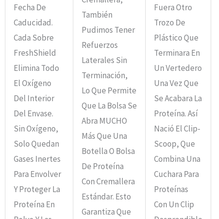
Fecha De
Fuera Otro
También
Caducidad.
Trozo De
Pudimos Tener
Cada Sobre
Plástico Que
Refuerzos
FreshShield
Terminara En
Laterales Sin
Elimina Todo
Un Vertedero
Terminación,
El Oxígeno
Una Vez Que
Lo Que Permite
Del Interior
Se Acabara La
Que La Bolsa Se
Del Envase.
Proteína. Así
Abra MUCHO
Sin Oxígeno,
Nació El Clip-
Más Que Una
Solo Quedan
Scoop, Que
Botella O Bolsa
Gases Inertes
Combina Una
De Proteína
Para Envolver
Cuchara Para
Con Cremallera
Y Proteger La
Proteínas
Estándar. Esto
Proteína En
Con Un Clip
Garantiza Que