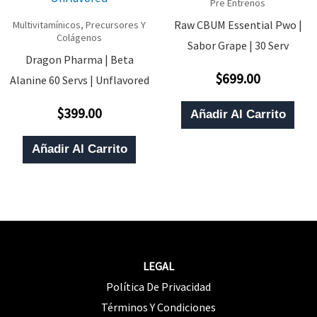
Pre Entrenos
Raw CBUM Essential Pwo |
Multivitamínicos, Precursores Y
Colágenos
Sabor Grape | 30 Serv
Dragon Pharma | Beta
$
699.00
Alanine 60 Servs | Unflavored
Valorado
Con
0
De
$
399.00
Añadir Al Carrito
Valorado
5
Con
0
De
Añadir Al Carrito
5
LEGAL
Política De Privacidad
Términos Y Condiciones