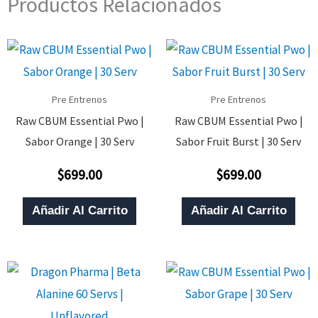
Productos Relacionados
Pre Entrenos
Pre Entrenos
Raw CBUM Essential Pwo |
Raw CBUM Essential Pwo |
Sabor Orange | 30 Serv
Sabor Fruit Burst | 30 Serv
$
699.00
$
699.00
Valorado
Valorado
Con
Con
0
0
De
De
Añadir Al Carrito
Añadir Al Carrito
5
5