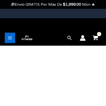
Ir
🎁Envío GRATIS Por Más De
$
1,999.00
Mxn 🔥
Al
Contenido
💥Envíos Gratis En Pedidos Mayores A 1999 Pesos💥
Buscar
Main
Menu