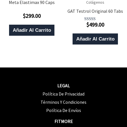
Meta Elastimax 90 Caps
Colágenos
GAT Testrol Original 60 Tabs
$
299.00
Valorado
Con
$
499.00
0
Valorado
De
Con
Añadir Al Carrito
5
5.00
De 5
Añadir Al Carrito
LEGAL
Política De Privacidad
Términos Y Condiciones
Política De Envíos
FITMORE