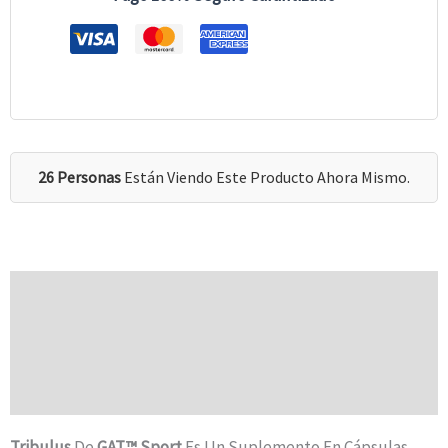
26 Personas
Están Viendo Este Producto Ahora Mismo.
Descripción
Información Adicional
Valoraciones (0)
Tribulus
De
GAT
™ Sport
Es Un Suplemento En Cápsulas