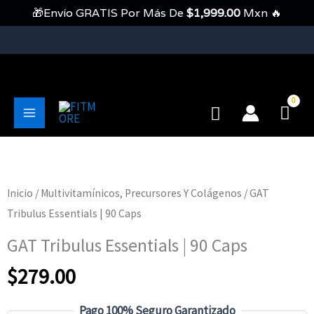
Ir
🎁Envío GRATIS Por Más De
$
1,999.00
Mxn 🔥
Al
Contenido
💥Envíos Gratis En Pedidos Mayores A 1999 Pesos💥
Buscar
Main
Menu
Inicio
/
Multivitamínicos, Precursores Y Colágenos
/ GAT
Tribulus Essentials | 90 Caps
GAT Tribulus Essentials | 90 Caps
$
279.00
Pago 100% Seguro Garantizado