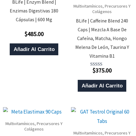
BLife | Enzym Blend |
Multivitamínicos, Precursores Y
Enzimas Digestivas 180
Colágenos
Cápsulas | 600 Mg
BLife | Caffeine Blend 240
Caps | Mezcla A Base De
$
485.00
Valorado
Cafeína, Matcha, Hongo
Con
0
Melena De León, Taurina Y
De
Añadir Al Carrito
5
Vitamina B1
$
375.00
Valorado
Con
4.00
De 5
Añadir Al Carrito
Multivitamínicos, Precursores Y
Colágenos
Multivitamínicos, Precursores Y