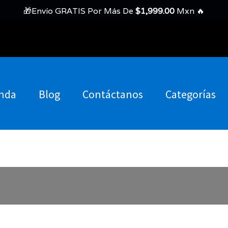
🎁Envío GRATIS Por Más De
$
1,999.00
Mxn 🔥
nda
Blog
Contáctanos
Categorías