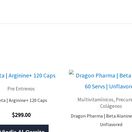
Pre Entrenos
Multivitamínicos, Precurs
ta | Arginine+ 120 Caps
Colágenos
$
299.00
Dragon Pharma | Beta Alanine 
Valorado
Con
Unflavored
0
De