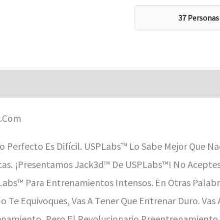
37 Personas
aciones (0)
Perfecto Es Difícil. USPLabs™ Lo Sabe Mejor Que Nad
as. ¡Presentamos Jack3d™ De USPLabs™! No Aceptes
abs™ Para Entrenamientos Intensos. En Otras Palabr
o Te Equivoques, Vas A Tener Que Entrenar Duro. Vas 
enamiento, Pero El Revolucionario Preentrenamiento