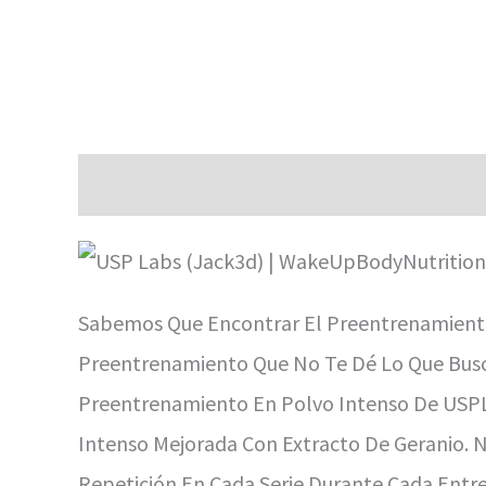
Descripción
Información Adicional
Valor
Sabemos Que Encontrar El Preentrenamiento 
Preentrenamiento Que No Te Dé Lo Que Busc
Preentrenamiento En Polvo Intenso De USPL
Intenso Mejorada Con Extracto De Geranio. N
Repetición En Cada Serie Durante Cada Entr