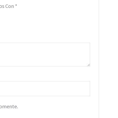
dos Con
*
Comente.