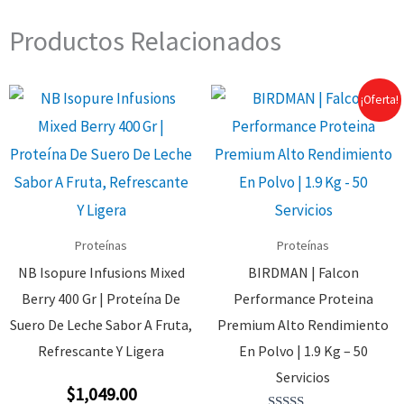
Productos Relacionados
¡Oferta!
Proteínas
Proteínas
NB Isopure Infusions Mixed
BIRDMAN | Falcon
Berry 400 Gr | Proteína De
Performance Proteina
Suero De Leche Sabor A Fruta,
Premium Alto Rendimiento
Refrescante Y Ligera
En Polvo | 1.9 Kg – 50
Servicios
$
1,049.00
Valorado