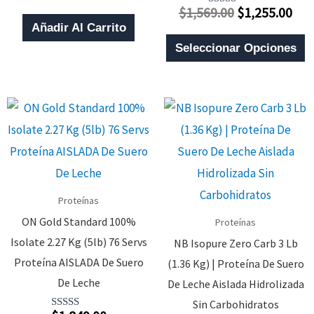
Con
El
El
$
1,569.00
$
1,255.00
0
Valorado
De
Con
Añadir Al Carrito
Precio
Pre
5
4.00
E
De 5
Original
Act
Seleccionar Opciones
P
Era:
Es:
T
$1,569.00.
$1,
M
V
L
O
S
Proteínas
P
ON Gold Standard 100%
Proteínas
E
Isolate 2.27 Kg (5lb) 76 Servs
NB Isopure Zero Carb 3 Lb
E
Proteína AISLADA De Suero
(1.36 Kg) | Proteína De Suero
L
De Leche
De Leche Aislada Hidrolizada
P
Sin Carbohidratos