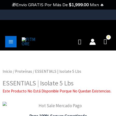
Ir
🎁Envío GRATIS Por Más De
$
1,999.00
Mxn 🔥
Al
Contenido
💥Envíos Gratis En Pedidos Mayores A 1999 Pesos💥
Buscar
Main
Menu
Inicio
/
Proteínas
/ ESSENTIALS | Isolate 5 Lbs
ESSENTIALS | Isolate 5 Lbs
Este Producto No Está Disponible Porque No Quedan Existencias.