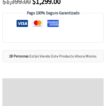
El
El
$
1,399.00
$
1,299.00
Precio
Precio
Pago 100% Seguro Garantizado
Original
Actual
Era:
Es:
$1,399.00.
$1,299.00.
28 Personas
Están Viendo Este Producto Ahora Mismo.
Descripción
Información Adicional