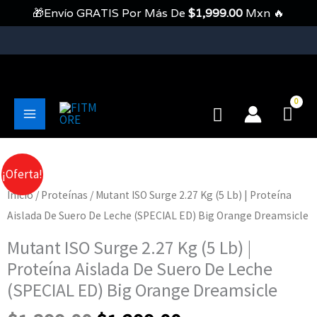
Ir
🎁Envío GRATIS Por Más De
$
1,999.00
Mxn 🔥
Al
Contenido
💥Envíos Gratis En Pedidos Mayores A 1999 Pesos💥
Buscar
Main
Menu
¡Oferta!
Inicio
/
Proteínas
/ Mutant ISO Surge 2.27 Kg (5 Lb) | Proteína
Aislada De Suero De Leche (SPECIAL ED) Big Orange Dreamsicle
Mutant ISO Surge 2.27 Kg (5 Lb) |
Proteína Aislada De Suero De Leche
(SPECIAL ED) Big Orange Dreamsicle