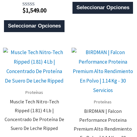
0
E
De
Seleccionar Opciones
$
1,549.00
5
Valorado
P
Con
5.00
Este
T
De 5
Seleccionar Opciones
Producto
M
Tiene
V
Múltiples
L
Variantes.
O
Las
S
Opciones
P
Se
E
Proteínas
Pueden
E
Muscle Tech Nitro-Tech
Proteínas
Elegir
L
Ripped (1.81) 4 Lb |
BIRDMAN | Falcon
En
P
Concentrado De Proteína De
Performance Proteina
La
D
Suero De Leche Ripped
Premium Alto Rendimiento
Página
P