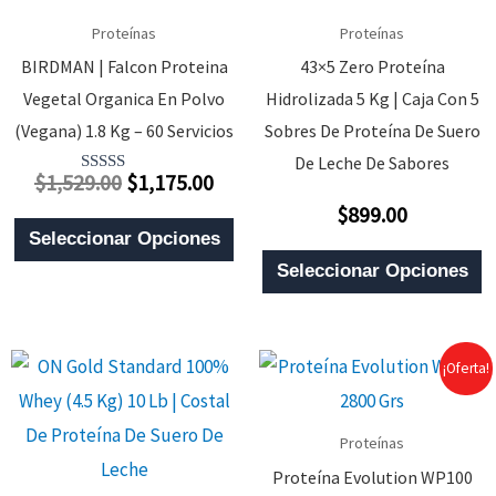
Proteínas
Proteínas
BIRDMAN | Falcon Proteina
43×5 Zero Proteína
Vegetal Organica En Polvo
Hidrolizada 5 Kg | Caja Con 5
(Vegana) 1.8 Kg – 60 Servicios
Sobres De Proteína De Suero
De Leche De Sabores
El
El
$
1,529.00
$
1,175.00
Valorado
Con
Precio
Precio
$
899.00
5.00
Valorado
Este
De 5
Con
Original
Actual
Seleccionar Opciones
0
E
Producto
Era:
Es:
De
Seleccionar Opciones
5
P
Tiene
$1,529.00.
$1,175.00.
T
Múltiples
M
Variantes.
¡Oferta!
V
Las
L
Opciones
Proteínas
O
Se
Proteína Evolution WP100