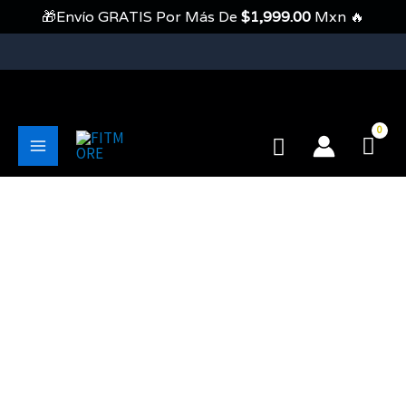
Ir
🎁Envío GRATIS Por Más De
$
1,999.00
Mxn 🔥
Al
Contenido
💥Envíos Gratis En Pedidos Mayores A 1999 Pesos💥
Buscar
Main
Menu