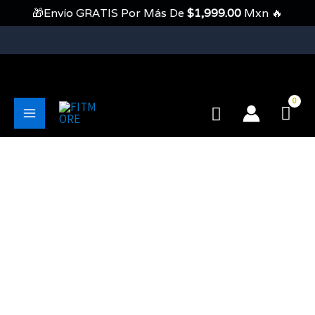
Ir
🎁Envío GRATIS Por Más De
$
1,999.00
Mxn 🔥
Al
Contenido
💥Envíos Gratis En Pedidos Mayores A 1999 Pesos💥
Buscar
Main
Menu