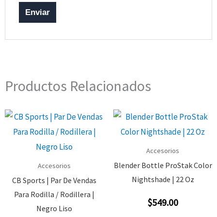
Productos Relacionados
Accesorios
Blender Bottle ProStak Color
Accesorios
Nightshade | 22 Oz
CB Sports | Par De Vendas
Para Rodilla / Rodillera |
$
549.00
Valorado
Negro Liso
Con
0