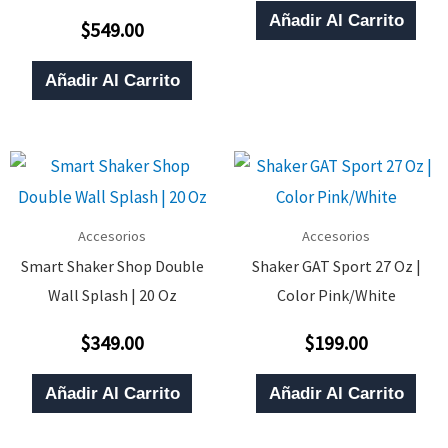
De
Añadir Al Carrito
$
549.00
5
Valorado
Con
0
De
Añadir Al Carrito
5
Accesorios
Accesorios
Smart Shaker Shop Double
Shaker GAT Sport 27 Oz |
Wall Splash | 20 Oz
Color Pink/White
$
349.00
$
199.00
Valorado
Valorado
Con
Con
0
0
De
De
Añadir Al Carrito
Añadir Al Carrito
5
5